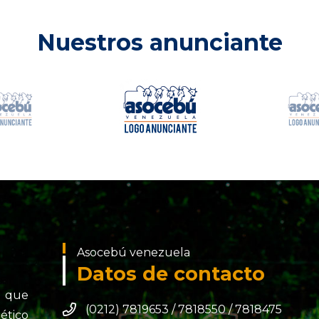
Nuestros anunciante
Asocebú venezuela
Datos de contacto
o que
(0212) 7819653 / 7818550 / 7818475
ético