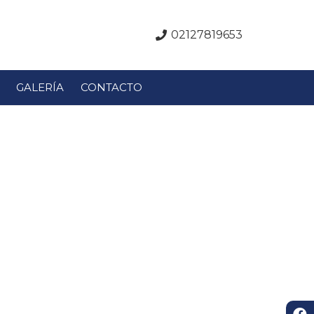
02127819653
GALERÍA
CONTACTO