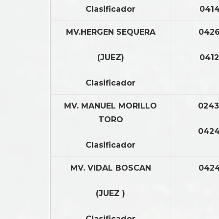
Clasificador
0414
MV.HERGEN SEQUERA
0426
(JUEZ)
0412
Clasificador
MV. MANUEL MORILLO
0243
TORO
0424
Clasificador
MV. VIDAL BOSCAN
0424
(JUEZ )
Clasificador