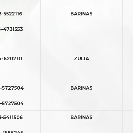
3-5522116
BARINAS
-4731553
4-6202111
ZULIA
-5727504
BARINAS
-5727504
-5411506
BARINAS
-1586245