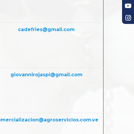
cadefries@gmail.com
giovannirojaspi@gmail.com
mercializacion@agroservicios.com.ve