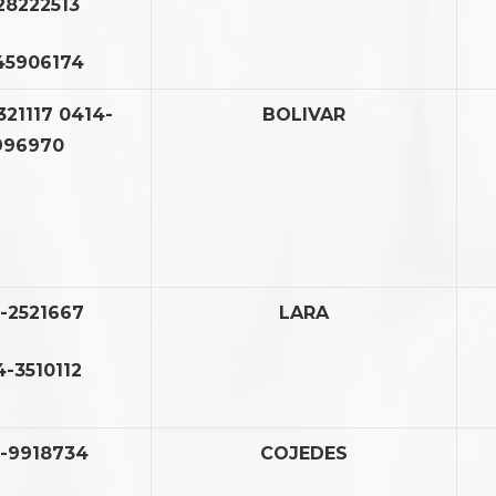
28222513
45906174
321117 0414-
BOLIVAR
996970
1-2521667
LARA
4-3510112
-9918734
COJEDES