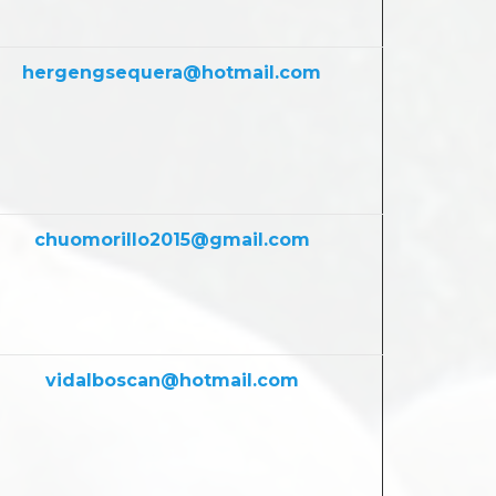
hergengsequera@hotmail.com
chuomorillo2015@gmail.com
vidalboscan@hotmail.com