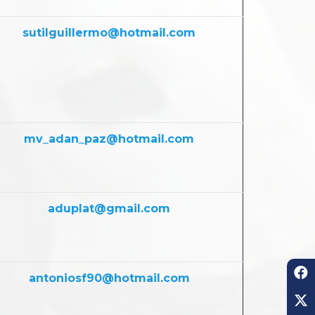
sutilguillermo@hotmail.com
mv_adan_paz@hotmail.com
aduplat@gmail.com
antoniosf90@hotmail.com