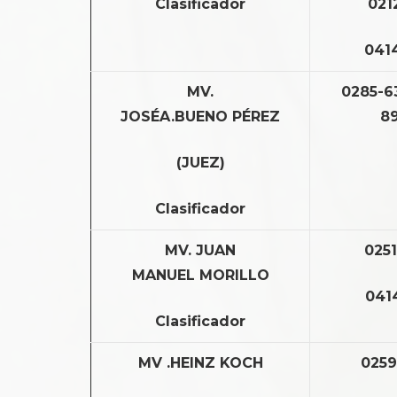
Clasificador
021
041
MV.
0285-6
JOSÉA.BUENO PÉREZ
8
(JUEZ)
Clasificador
MV. JUAN
025
MANUEL MORILLO
041
Clasificador
MV .HEINZ KOCH
0259