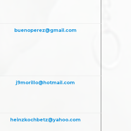
buenoperez@gmail.com
j9morillo@hotmail.com
heinzkochbetz@yahoo.com