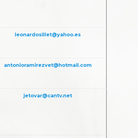
leonardosillet@yahoo.es
antonioramirezvet@hotmail.com
jetovar@cantv.net