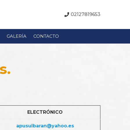
02127819653
GALERÍA
CONTACTO
s.
ELECTRÓNICO
apusulbaran@yahoo.es