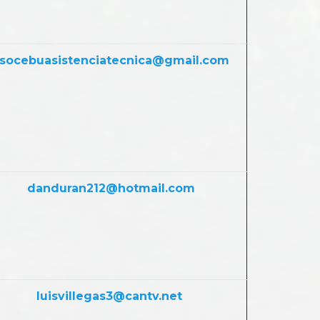
socebuasistenciatecnica@gmail.com
danduran212@hotmail.com
luisvillegas3@cantv.net