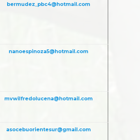
bermudez_pbc4@hotmail.com
nanoespinoza5@hotmail.com
mvwilfredolucena@hotmail.com
asocebuorientesur@gmail.com