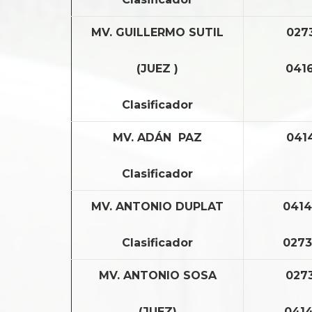
MV. GUILLERMO SUTIL
027
(JUEZ )
0416
Clasificador
MV. ADÁN PAZ
041
Clasificador
MV. ANTONIO DUPLAT
0414
Clasificador
0273
MV. ANTONIO SOSA
0273
(JUEZ)
0414