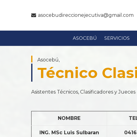
asocebudireccionejecutiva@gmail.com
ASOCEBÚ
SERVICIOS
Asocebú,
Técnico Clas
Asistentes Técnicos, Clasificadores y Juec
NOMBRE
TE
ING. MSc Luis Sulbaran
0416